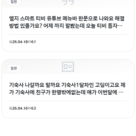
일반
엘지 스마트 티비 유튜브 메뉴바 한문으로 나와요 해결
방법 있을가요? 어제 까지 잘봤는데 오늘 티비 틀자마
자 저렇게 사진 처럼 메뉴바가
26.04.18
67
일반
기숙사 나갈까요 말까요 기숙사1달차인 고딩이고요 제
가 기숙사에 친구가 한명밖에없는데 얘가 이번달에 나
간데요;;최근에도 얘가
26.04.16
63